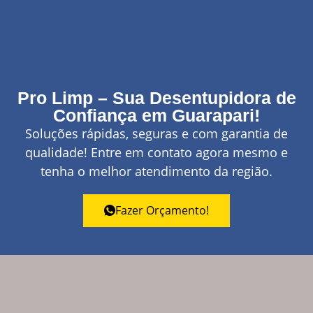
Pro Limp – Sua Desentupidora de
Confiança em Guarapari!
Soluções rápidas, seguras e com garantia de
qualidade! Entre em contato agora mesmo e
tenha o melhor atendimento da região.
Fazer Orçamento!