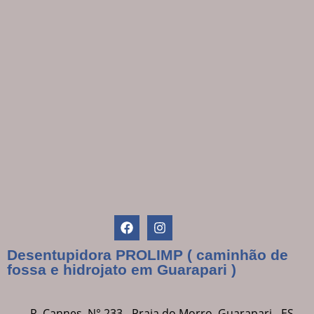
Desentupidora PROLIMP ( caminhão de
fossa e hidrojato em Guarapari )
R. Cannes, N° 233 - Praia do Morro, Guarapari - ES,