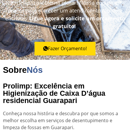
Não deixe o problema piorar! Nossa equipe está
pronta para oferecer um atendimento rápido e
eficiente.
Ligue agora e solicite um orçamento
gratuito!
Fazer Orçamento!
Sobre
Nós
Prolimp: Excelência em
Higienização de Caixa D’água
residencial Guarapari
Conheça nossa história e descubra por que somos a
melhor escolha em serviços de desentupimento e
limpeza de fossas em Guarapari.