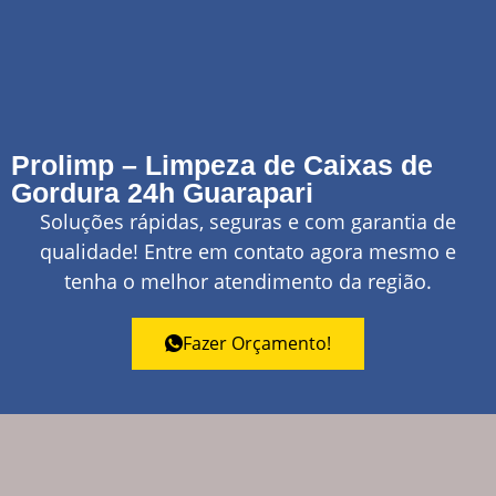
Prolimp – Limpeza de Caixas de
Gordura 24h Guarapari
Soluções rápidas, seguras e com garantia de
qualidade! Entre em contato agora mesmo e
tenha o melhor atendimento da região.
Fazer Orçamento!